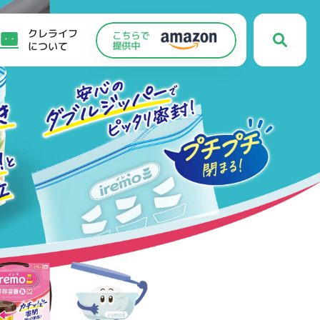
クレライフ
について
C