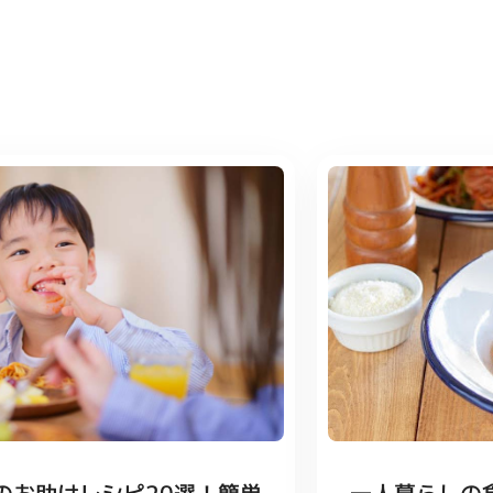
のお助けレシピ20選！簡単
一人暮らしの