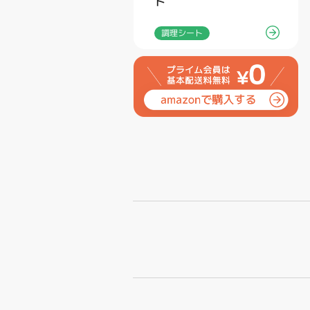
ト
調理シート