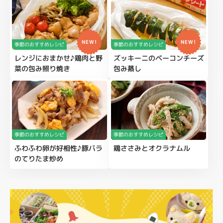
NEW!
NEW!
季節のおすすめレシピ
季節のおすすめレシピ
レンジにおまかせ♪鶏肉と野
ズッキーニのベーコンチーズ
菜の包み照り焼き
包み蒸し
季節のおすすめレシピ
季節のおすすめレシピ
ふわふわ卵が好相性♪豚バラ
鶏ささみとオクラナムル
のてりたま炒め