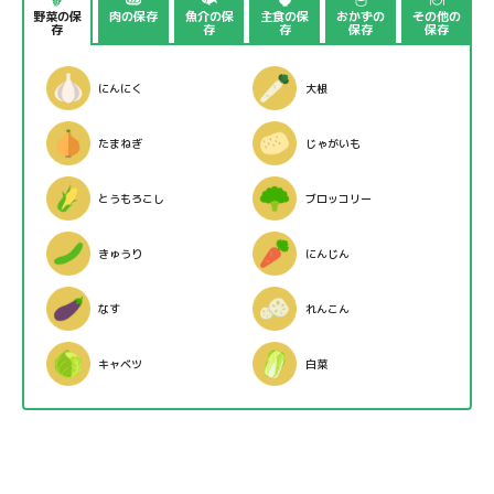
野菜の保
肉の保存
魚介の保
主食の保
おかずの
その他の
存
存
存
保存
保存
にんにく
大根
たまねぎ
じゃがいも
とうもろこし
ブロッコリー
きゅうり
にんじん
なす
れんこん
キャベツ
白菜