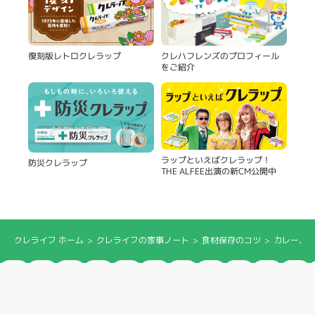
復刻版レトロクレラップ
クレハフレンズのプロフィール
をご紹介
ラップといえばクレラップ！
防災クレラップ
THE ALFEE出演の新CM公開中
クレライフ ホーム
クレライフの家事ノート
食材保存のコツ
カレー、