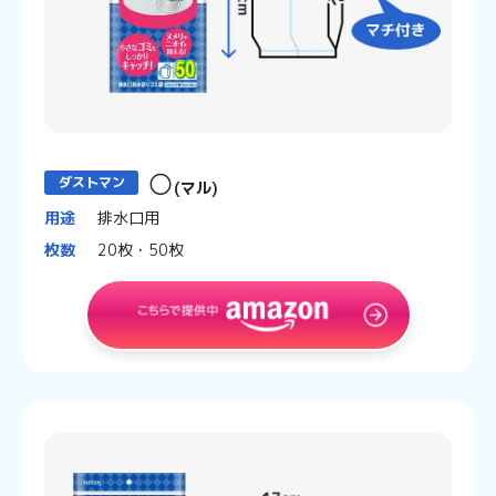
○
ダストマン
(マル)
用途
排水口用
枚数
20枚・50枚