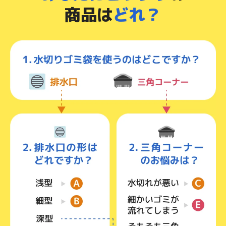
商品は
どれ？