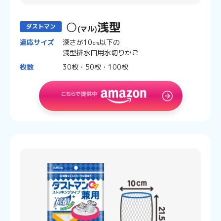
○
浅型
ダストマン
(マル)
適応サイズ
深さが10㎝以下の
浅型排水口用水切りかご
枚数
30枚・50枚・100枚