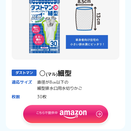
○
細型
ダストマン
(マル)
適応サイズ
直径が8㎝以下の
細型排水口用水切りかご
枚数
30枚