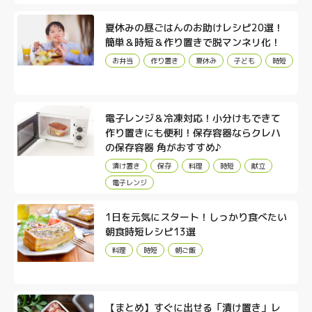
夏休みの昼ごはんのお助けレシピ20選！
簡単＆時短＆作り置きで脱マンネリ化！
お弁当
作り置き
夏休み
子ども
時短
電子レンジ＆冷凍対応！小分けもできて
作り置きにも便利！保存容器ならクレハ
の保存容器 角がおすすめ♪
漬け置き
保存
料理
時短
献立
電子レンジ
1日を元気にスタート！しっかり食べたい
朝食時短レシピ13選
料理
時短
朝ご飯
【まとめ】すぐに出せる「漬け置き」レ