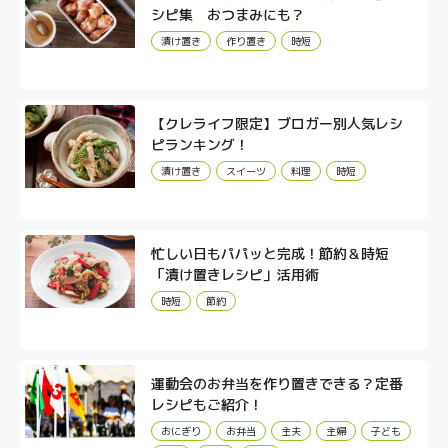
シピ集 おつまみにも？
漬け置き
作り置き
時短
【クレライフ限定】ブロガー別人気レシ
ピランキング！
漬け置き
スイーツ
料理
時短
忙しい日もパパッと完成！節約＆時短
「漬け置きレシピ」活用術
時短
節約
運動会のお弁当を作り置きできる？定番
レシピもご紹介！
おにぎり
お弁当
主夫
主婦
子ども