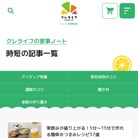
クレライフの家事ノート
時短の記事一覧
アイディア特集
食材保存のコツ
調理のコツ
魅せ弁
季節の作り置き
CM
家飲みが盛り上がる！5分〜15分で作れ
る簡単おつまみレシピ37選