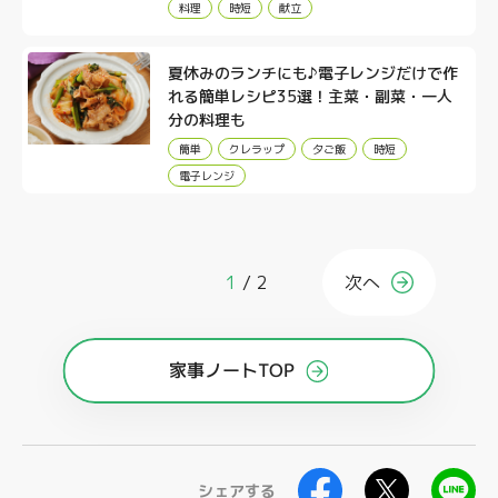
料理
時短
献立
夏休みのランチにも♪
電子レンジだけで作
れる簡単レシピ35選！主菜・副菜・一人
分の料理も
簡単
クレラップ
夕ご飯
時短
電子レンジ
1
2
次へ
家事ノートTOP
シェアする