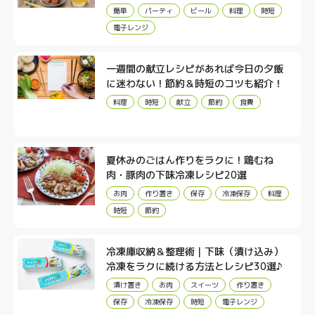
簡単
パーティ
ビール
料理
時短
製品
電子レンジ
一週間の献立レシピがあれば今日の夕飯
に迷わない！節約＆時短のコツも紹介！
料理
時短
献立
節約
食費
夏休みのごはん作りをラクに！鶏むね
肉・豚肉の下味冷凍レシピ20選
お肉
作り置き
保存
冷凍保存
料理
時短
節約
冷凍庫収納＆整理術｜下味（漬け込み）
冷凍をラクに続ける方法とレシピ30選♪
漬け置き
お肉
スイーツ
作り置き
保存
冷凍保存
時短
電子レンジ