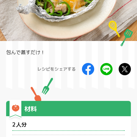
製品
包んで蒸すだけ！
レシピをシェアする
材料
2人分