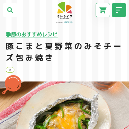
季節のおすすめレシピ
豚こまと夏野菜のみそチー
ズ包み焼き
肉
CM