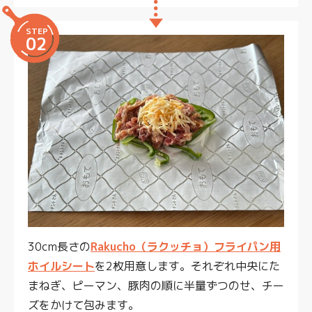
STEP
02
30cm長さの
Rakucho（ラクッチョ）フライパン用
ホイルシート
を2枚用意します。それぞれ中央にた
まねぎ、ピーマン、豚肉の順に半量ずつのせ、チー
ズをかけて包みます。