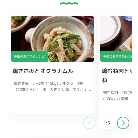
季節のおすすめレシピ
季節のおすすめレシピ
鶏ささみとオクラナムル
鶏むね肉と豆
ね
鶏ささみ 2〜3本（150g）
オクラ 1袋
（10本ぐらい）
酒 大さじ1
塩 少々
い
鶏むね肉 1枚(300g
り白ごま、ごま油 各小さじ2
しょうゆ
(100g)
片栗粉 大
小さじ1
鶏ガラスープの素 小さじ1/2
ヨネーズ 大さじ1
ししょうが チューブ
大さじ1
酒 大さじ
1
/
5
糖 大さじ1
オイス