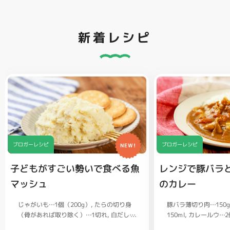
新着レシピ
ブロガーレシピ
ブロガーレシピ
NEW!
子どもがすごい勢いで食べる魚
レンジで豚バラ
マッシュ
のカレー
じゃがいも…1個（200g）
豚バラ薄切り肉…150
たらの切り身
（骨があれば取り除く）…1切れ
150ml
カレールウ…2
白だし…
大さじ1/2
1/2
ごはん…茶碗2杯
バター…20g
塩、コショウ…