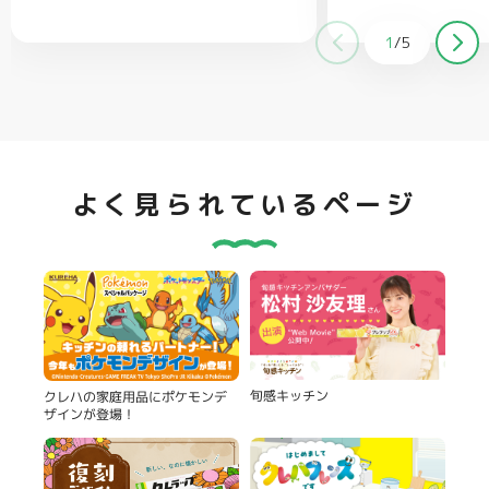
適量
クラッカー（お好みで）…適量
1
/
5
よく見られているページ
旬感キッチン
クレハの家庭用品にポケモンデ
ザインが登場！