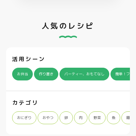
人気のレシピ
活用シーン
お弁当
作り置き
パーティー、おもてなし
簡単！フラ
カテゴリ
おにぎり
おやつ
卵
肉
野菜
魚
麺類