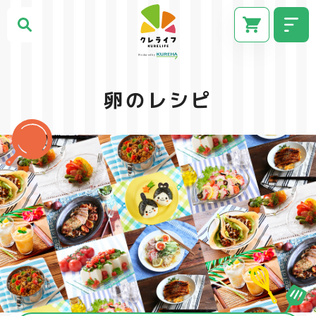
卵のレシピ
CM