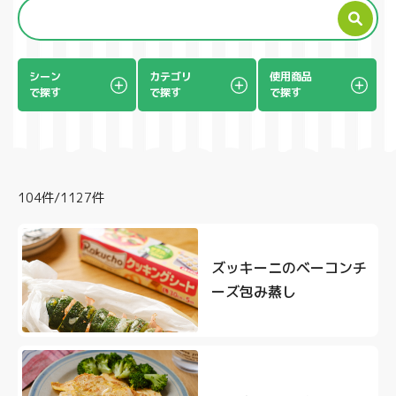
製品
シーン
カテゴリ
使用商品
で探す
で探す
で探す
104件/1127件
ズッキーニのベーコンチ
ーズ包み蒸し