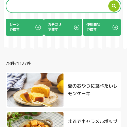
製品
シーン
カテゴリ
使用商品
で探す
で探す
で探す
78件/1127件
夏のおやつに食べたいレ
モンケーキ
まるでキャラメルポップ