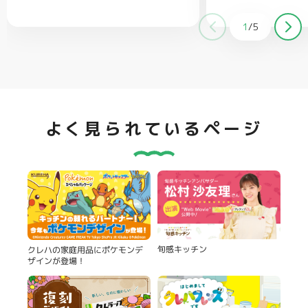
適量
クラッカー（お好みで）…適量
1
/
5
よく見られているページ
旬感キッチン
クレハの家庭用品にポケモンデ
ザインが登場！