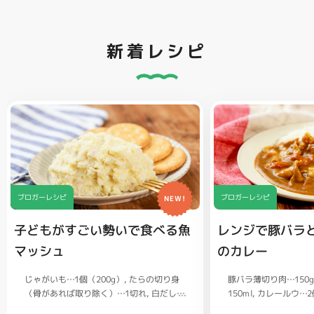
新着レシピ
ブロガーレシピ
ブロガーレシピ
NEW!
子どもがすごい勢いで食べる魚
レンジで豚バラ
マッシュ
のカレー
じゃがいも…1個（200g）
豚バラ薄切り肉…150
たらの切り身
（骨があれば取り除く）…1切れ
150ml
カレールウ…2
白だし…
大さじ1/2
1/2
ごはん…茶碗2杯
バター…20g
塩、コショウ…