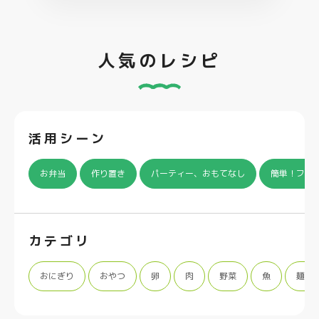
人気のレシピ
活用シーン
お弁当
作り置き
パーティー、おもてなし
簡単！フラ
カテゴリ
おにぎり
おやつ
卵
肉
野菜
魚
麺類