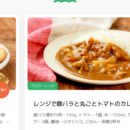
ブロガーレシピ
EW!
レンジで豚バラと丸ごとトマトのカ
豚バラ薄切り肉…150g
トマト…1個
り除
水…150ml
ウ…2個
醤油…小さじ1/2
ごはん…茶碗2杯分
ョ