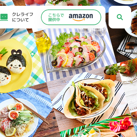
クレライフ
について
C