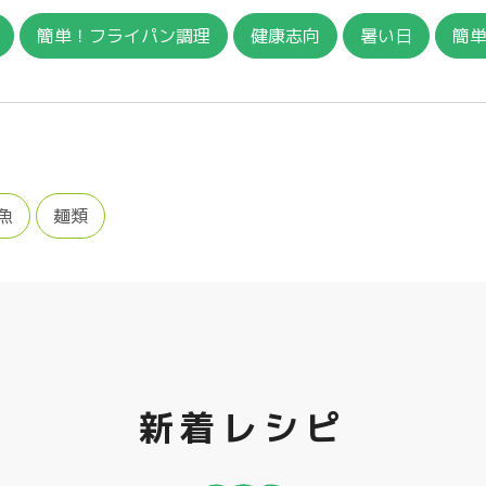
簡単！フライパン調理
健康志向
暑い日
簡
魚
麺類
新着レシピ