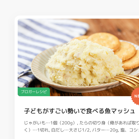
ブロガーレシピ
N
子どもがすごい勢いで食べる魚マッシュ
じゃがいも…1個（200g）
たらの切り身（骨があれば取
く）…1切れ
白だし…大さじ1/2
バター…20g
塩、コシ
ウ…適量
クラッカー（お好みで）…適量