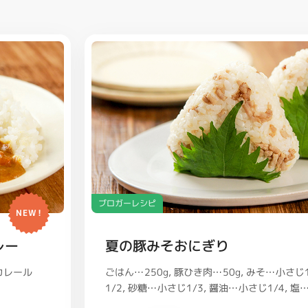
ブロガーレシピ
NEW!
レー
夏の豚みそおにぎり
ごはん…250g
豚ひき肉…50g
みそ…小さじ
カレール
1/2
砂糖…小さじ1/3
醤油…小さじ1/4
塩