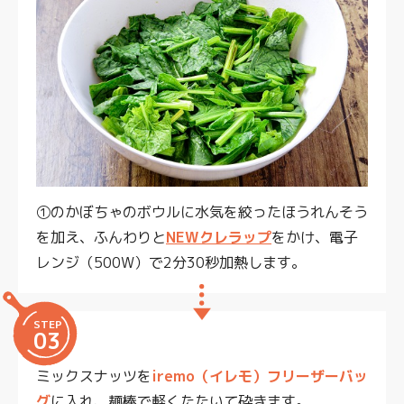
①のかぼちゃのボウルに水気を絞ったほうれんそう
を加え、ふんわりと
NEWクレラップ
をかけ、電子
レンジ（500W）で2分30秒加熱します。
STEP
03
ミックスナッツを
iremo（イレモ）フリーザーバッ
グ
に入れ、麺棒で軽くたたいて砕きます。