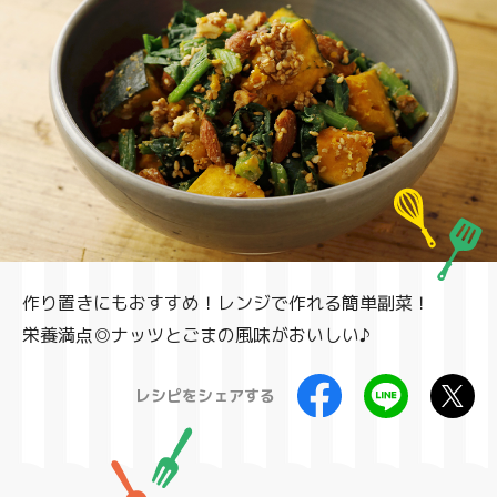
製品
作り置きにもおすすめ！レンジで作れる簡単副菜！
栄養満点◎ナッツとごまの風味がおいしい♪
レシピをシェアする