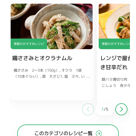
季節のおすすめレシピ
季節のおすすめレシピ
鶏ささみとオクラナムル
レンジで屋台
き甘辛だれ
鶏ささみ 2〜3本（150g）
オクラ 1袋
（10本ぐらい）
酒 大さじ1
塩 少々
い
豚バラ薄切り肉 6
り白ごま、ごま油 各小さじ2
しょうゆ
こしょう 各少々
小さじ1
鶏ガラスープの素 小さじ1/2
ま お好みで
しょ
大さじ1
砂糖 小さ
チューブ1〜2cm
1
/
5
このカテゴリのレシピ一覧