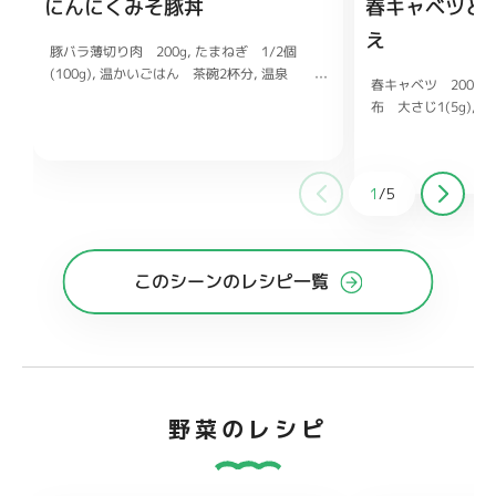
にんにくみそ豚丼
春キャベツと
え
豚バラ薄切り肉 200g
たまねぎ 1/2個
(100g)
温かいごはん 茶碗2杯分
温泉
春キャベツ 200g
卵 2個
刻みねぎ 適量
紅しょうが お好
布 大さじ1(5g)
白
みで
みそ 大さじ1と1/2～2
砂糖 大さ
ま油 大さじ1/2
塩
じ1
酒 大さじ1
みりん 大さじ1
しょう
ゆ 小さじ1
おろしにんにく チューブ5～
6cm
おろししょうが チューブ2～3cm
1
/
5
塩、こしょう 各適量
このシーンのレシピ一覧
野菜のレシピ