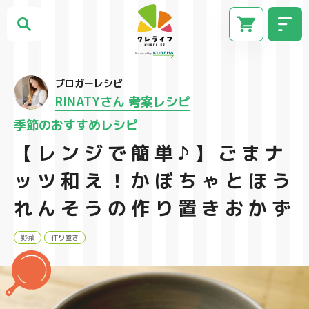
ブロガーレシピ
RINATYさん 考案レシピ
季節のおすすめレシピ
【レンジで簡単♪】ごまナ
ッツ和え！かぼちゃとほう
れんそうの作り置きおかず
CM
野菜
作り置き