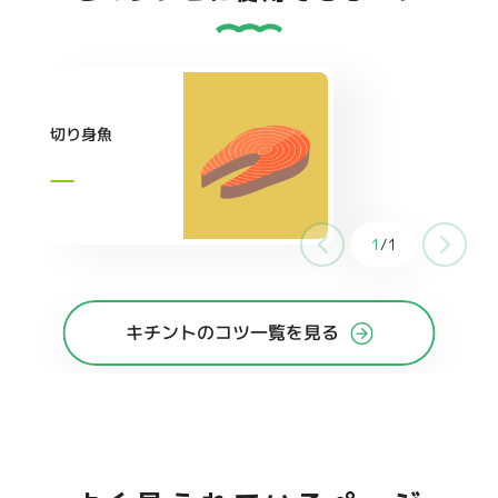
切り身魚
1
/
1
キチントのコツ一覧を見る