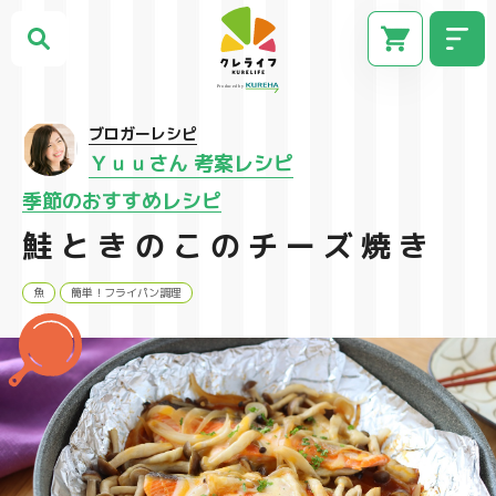
ブロガーレシピ
Ｙｕｕさん 考案レシピ
季節のおすすめレシピ
鮭ときのこのチーズ焼き
魚
簡単！フライパン調理
CM