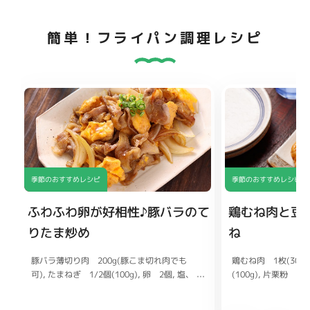
簡単！フライパン調理レシピ
季節のおすすめレシピ
季節のおすすめレシピ
ふわふわ卵が好相性♪豚バラのて
鶏むね肉と豆
りたま炒め
ね
豚バラ薄切り肉 200g(豚こま切れ肉でも
鶏むね肉 1枚(300g
可)
(100g)
たまねぎ 1/2個(100g)
片栗粉 大
卵 2個
塩、
こしょう 各少々
ヨネーズ 大さじ1
片栗粉 小さじ2
マヨネ
ーズ 大さじ1(牛乳でも可)
ししょうが チューブ
刻みねぎ お