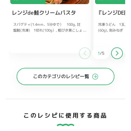
レンジde鮭クリームパスタ
『レンジDE
スパゲティ(1.4mm、5分ゆで） 100g
冷凍うどん 1玉
豚
甘
塩鮭(冷凍) 1切れ(100g）
(60g)
刻みねぎ 10
粗びき黒こしょ
う 適量
びき黒こしょう 適
パセリ(みじん切り) お好みで
水 200ml
水 大さじ2
めんつゆ(3倍濃縮) 大さじ1
酒 大
ごま油 大さじ1/2
1
鶏ガラスープの素 
マヨネーズ 大さじ3
1
/
5
牛乳 大さじ3
ょう 各適量
このカテゴリのレシピ一覧
このレシピに使用する商品