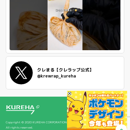
クレまる【クレラップ公式】
@krewrap_kureha
Copyright © 2020 KUREHA CORPORATION
All rights reserved.