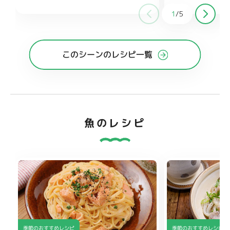
好みで
大さじ1
しょうゆ 大さじ1と1/2
酒 大さじ
酒 大さ
1
/
5
じ1と1/2
糖 大さじ1
みりん 大さじ1と1/2
オイス
砂糖 大
さじ1/2
このシーンのレシピ一覧
魚のレシピ
季節のおすすめレシピ
季節のおすすめレシピ