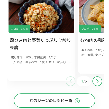
ブロガーレシピ
ブロガーレシピ
鶏ひき肉と野菜たっぷり♡炒り
むね肉の和風
豆腐
鶏むね肉 1枚(300g
粉 適量
ゆでブロ
鶏ひき肉 200g
木綿豆腐 1/2丁
ょうゆ 大さじ1/2
（150g）
キャベツ 1枚（50g）
にんじ
しょうが チューブ1
ん 1/2本（75g）
しょうゆ 大さじ1
だしの素 小さじ1/
酒、みりん 各大さじ1/2
砂糖 小さじ1
少々
和風だしの素 小さじ1/2
おろししょう
1
/
5
が チューブ1〜2cm
このシーンのレシピ一覧