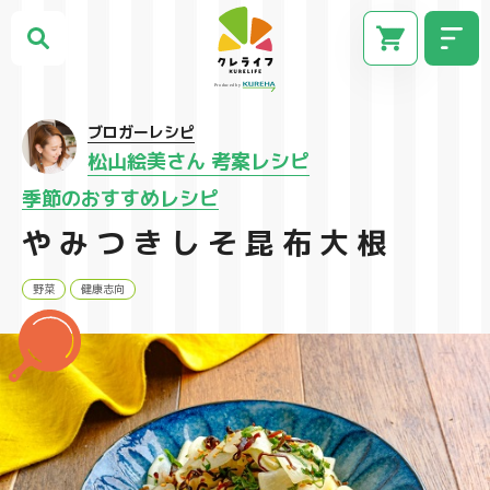
ブロガーレシピ
松山絵美さん 考案レシピ
季節のおすすめレシピ
やみつきしそ昆布大根
野菜
健康志向
CM