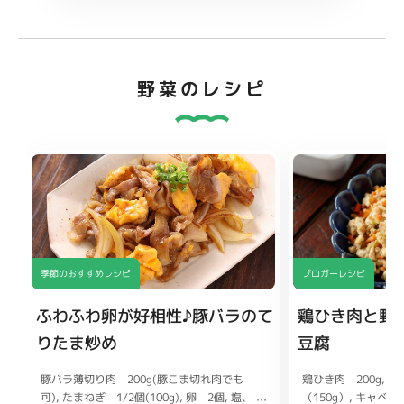
野菜のレシピ
季節のおすすめレシピ
ブロガーレシピ
ふわふわ卵が好相性♪豚バラのて
鶏ひき肉と野
りたま炒め
豆腐
豚バラ薄切り肉 200g(豚こま切れ肉でも
鶏ひき肉 200g
木
可)
（150g）
たまねぎ 1/2個(100g)
キャベツ 
卵 2個
塩、