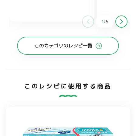
こしょう 各少々
ん 1/2本（75g）
片栗粉 小さじ2
マヨネ
ーズ 大さじ1(牛乳でも可)
酒、みりん 各大さじ
刻みねぎ お
好みで
和風だしの素 小さじ
しょうゆ 大さじ1と1/2
酒 大さ
1
/
5
じ1と1/2
が チューブ1〜2c
みりん 大さじ1と1/2
砂糖 大
さじ1/2
このカテゴリのレシピ一覧
このレシピに使用する商品