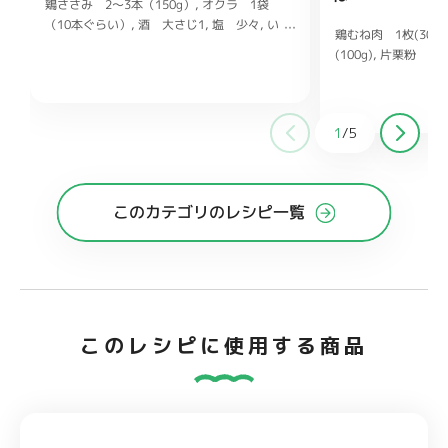
鶏ささみ 2〜3本（150g）
オクラ 1袋
（10本ぐらい）
酒 大さじ1
塩 少々
い
鶏むね肉 1枚(300g
り白ごま、ごま油 各小さじ2
しょうゆ
(100g)
片栗粉 大
小さじ1
鶏ガラスープの素 小さじ1/2
ヨネーズ 大さじ1
ししょうが チューブ
大さじ1
酒 大さじ
1
/
5
糖 大さじ1
オイス
このカテゴリのレシピ一覧
このレシピに使用する商品