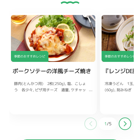
季節のおすすめレシピ
季節のおすすめレシピ
ポークソテーの洋風チーズ焼き
『レンジDE
豚肉(とんかつ用) 2枚(250g)
冷凍うどん 1玉
豚
塩、こしょ
う 各少々
(60g)
刻みねぎ 10
ピザ用チーズ 適量
ケチャッ
プ 大さじ2
びき黒こしょう 適
酒 大さじ2
中濃ソース 大
さじ1
水 大さじ2
しょうゆ 小さじ2
酒 大
砂糖 小さじ2
1
鶏ガラスープの素 
ょう 各適量
1
/
5