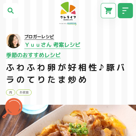
ブロガーレシピ
Ｙｕｕさん 考案レシピ
季節のおすすめレシピ
ふわふわ卵が好相性♪豚バ
ラのてりたま炒め
肉
お夜食
CM