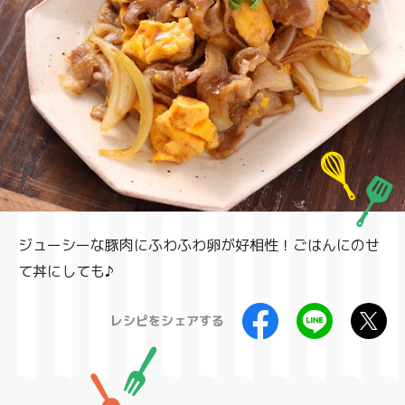
製品
ジューシーな豚肉にふわふわ卵が好相性！ごはんにのせ
て丼にしても♪
レシピをシェアする