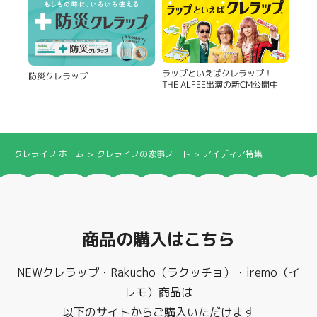
製品
ラップといえばクレラップ！
防災クレラップ
THE ALFEE出演の新CM公開中
クレライフ ホーム
クレライフの家事ノート
アイディア特集
商品の購入はこちら
NEWクレラップ・Rakucho（ラクッチョ）・iremo（イ
レモ）商品は
以下のサイトからご購入いただけます