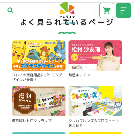
よく見られているページ
旬感キッチン
クレハの家庭用品にポケモンデ
ザインが登場！
CM
復刻版レトロクレラップ
クレハフレンズのプロフィール
をご紹介