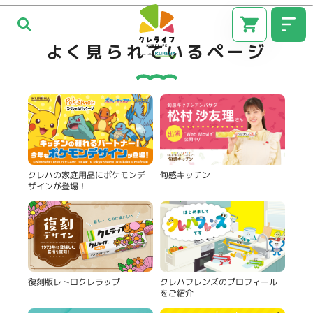
よく見られているページ
旬感キッチン
クレハの家庭用品にポケモンデ
ザインが登場！
CM
復刻版レトロクレラップ
クレハフレンズのプロフィール
をご紹介