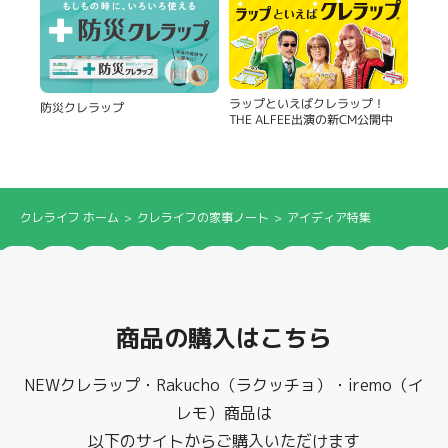
製品
ラップといえばクレラップ！
防災クレラップ
THE ALFEE出演の新CM公開中
クレライフ ホーム
クレライフの家事ノート
アイディア特集
商品の購入はこちら
NEWクレラップ・Rakucho（ラクッチョ）・iremo（イ
レモ）商品は
以下のサイトからご購入いただけます