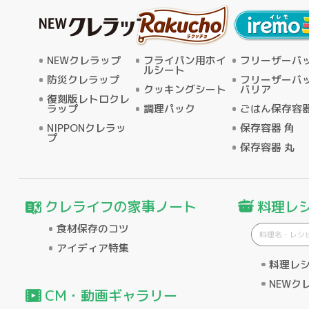
NEWクレラップ
フライパン用ホイ
フリーザーバ
ルシート
防災クレラップ
フリーザーバ
クッキングシート
バリア
復刻版レトロクレ
ラップ
調理パック
ごはん保存容器
NIPPONクレラッ
保存容器 角
プ
保存容器 丸
クレライフの家事ノート
料理レ
食材保存のコツ
アイディア特集
料理レ
NEWク
CM・動画ギャラリー