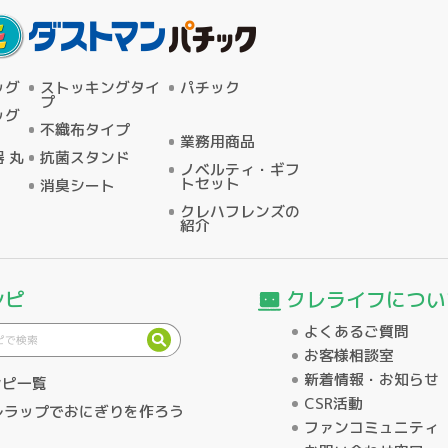
ッグ
ストッキングタイ
パチック
プ
ッグ
不織布タイプ
業務用商品
 丸
抗菌スタンド
ノベルティ・ギフ
トセット
消臭シート
クレハフレンズの
紹介
クレライフについ
シピ
よくあるご質問
お客様相談室
新着情報・お知らせ
シピ一覧
CSR活動
レラップでおにぎりを作ろう
ファンコミュニティ