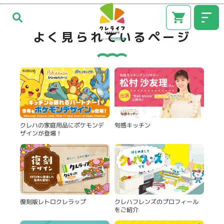
よく見られているページ
旬感キッチン
クレハの家庭用品にポケモンデ
ザインが登場！
CM
復刻版レトロクレラップ
クレハフレンズのプロフィール
をご紹介