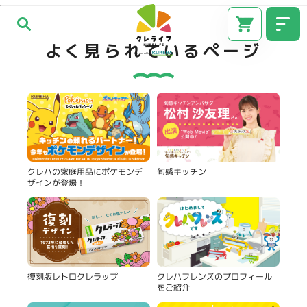
よく見られているページ
旬感キッチン
クレハの家庭用品にポケモンデ
ザインが登場！
CM
復刻版レトロクレラップ
クレハフレンズのプロフィール
をご紹介