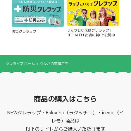
製品
ラップといえばクレラップ！
防災クレラップ
THE ALFEE出演の新CM公開中
クレライフ ホーム
クレハの家庭用品
商品の購入はこちら
NEWクレラップ・Rakucho（ラクッチョ）・iremo（イ
レモ）商品は
以下のサイトからご購入いただけます