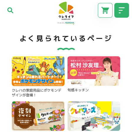
よく見られているページ
旬感キッチン
クレハの家庭用品にポケモンデ
ザインが登場！
CM