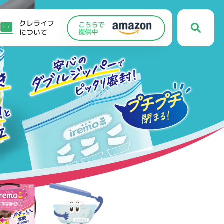
クレライフ
について
C