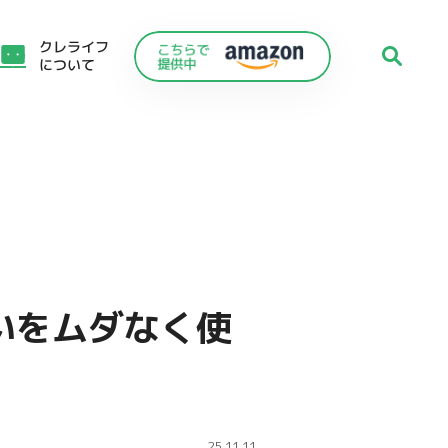
クレライフ
について
いをムダなく使
C
25.11.11