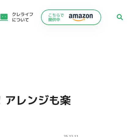
クレライフ
について
！アレンジも楽
C
25.12.11