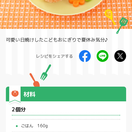
製品
可愛い日焼けしたこどもおにぎりで夏休み気分♪
レシピをシェアする
材料
2個分
ごはん 160g