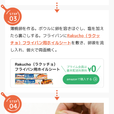
STEP
03
薄焼卵を作る。ボウルに卵を溶きほぐし、塩を加え
たら裏ごしする。フライパンに
Rakucho（ラクッ
チョ）フライパン用ホイルシート
を敷き、卵液を流
し入れ、弱火で両面焼く。
STEP
04