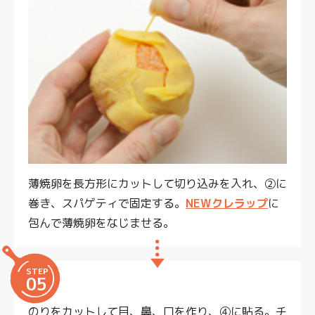
薄焼卵を長方形にカットして切り込みを入れ、②に
巻き、スパゲティで固定する。
NEWクレラップ
に
包んで薄焼卵をなじませる。
STEP
05
のりをカットして目、鼻、口を作り、④に貼る。チ