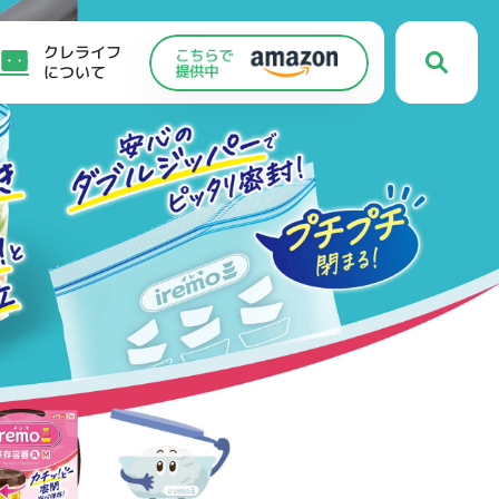
クレライフ
について
C