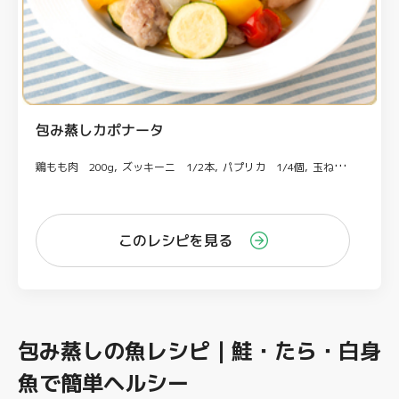
包み蒸しカポナータ
鶏もも肉 200g
ズッキーニ 1/2本
パプリカ 1/4個
玉ねぎ 1/4個
このレシピを見る
包み蒸しの魚レシピ｜鮭・たら・白身
魚で簡単ヘルシー