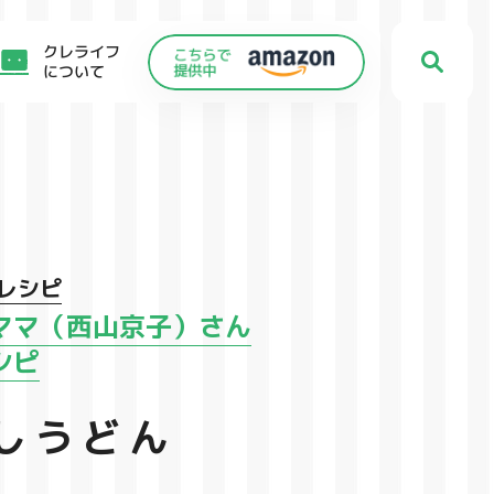
クレライフ
について
レシピ
ママ（西山京子）さん
シピ
しうどん
C