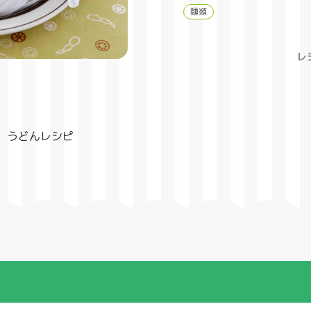
麺類
レ
、うどんレシピ