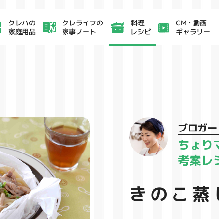
クレライフの
CM・動画
クレハの
料理
家事ノート
ギャラリー
家庭用品
レシピ
ブロガー
ちょり
考案レ
きのこ蒸