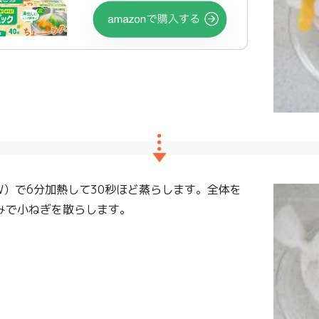
W）で6分加熱して30秒ほど蒸らします。全体を
みで小ねぎを散らします。