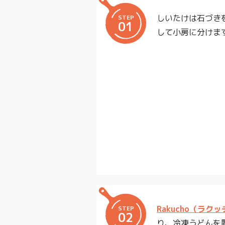
しいたけは石づき
STEP
01
して小房に分けま
Rakucho（ラ
STEP
02
り、冷凍うどんを