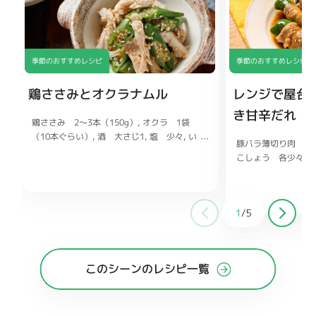
季節のおすすめレシピ
季節のおすすめレシピ
鶏ささみとオクラナムル
レンジで屋台
き甘辛だれ
鶏ささみ 2〜3本（150g）
オクラ 1袋
（10本ぐらい）
酒 大さじ1
塩 少々
い
豚バラ薄切り肉 6
り白ごま、ごま油 各小さじ2
しょうゆ
こしょう 各少々
小さじ1
鶏ガラスープの素 小さじ1/2
ま お好みで
しょ
大さじ1
砂糖 小さ
チューブ1〜2cm
1
/
5
このシーンのレシピ一覧