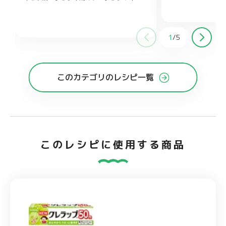
ズ 少々
塩 少々
1
/
5
このカテゴリのレシピ一覧
このレシピに使用する商品