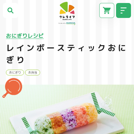
おにぎりレシピ
レインボースティックおに
ぎり
おにぎり
お弁当
CM