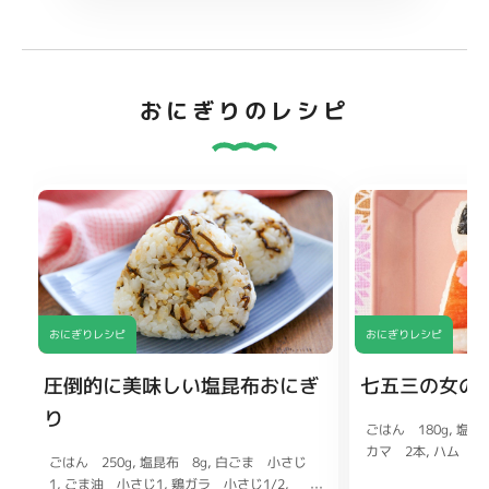
おにぎりのレシピ
おにぎりレシピ
おにぎりレシピ
圧倒的に美味しい塩昆布おにぎ
七五三の女の
り
ごはん 180g
塩 
カマ 2本
ハム 少
ごはん 250g
塩昆布 8g
白ごま 小さじ
少々
絹さや（ゆで
1
ごま油 小さじ1
鶏ガラ 小さじ1/2