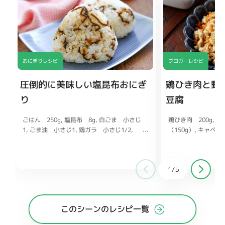
おにぎりレシピ
ブロガーレシピ
圧倒的に美味しい塩昆布おにぎ
鶏ひき肉と野
り
豆腐
ごはん 250g
鶏ひき肉 200g
塩昆布 8g
木
白ごま 小さじ
1
（150g）
ごま油 小さじ1
キャベツ 
鶏ガラ 小さじ1/2
塩 少々
ん 1/2本（75g）
酒、みりん 各大さじ
和風だしの素 小さじ
1
/
5
が チューブ1〜2c
このシーンのレシピ一覧