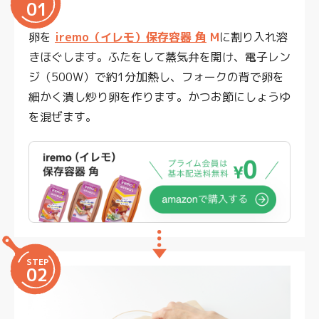
01
卵を
iremo（イレモ）保存容器 角
M
に割り入れ溶
きほぐします。ふたをして蒸気弁を開け、電子レン
ジ（500W）で約1分加熱し、フォークの背で卵を
細かく潰し炒り卵を作ります。かつお節にしょうゆ
を混ぜます。
STEP
02