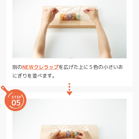
別の
NEWクレラップ
を広げた上に５色の小さいお
にぎりを並べます。
STEP
05