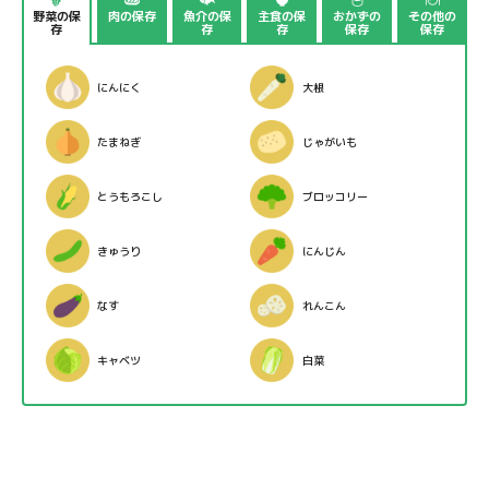
野菜の保
肉の保存
魚介の保
主食の保
おかずの
その他の
存
存
存
保存
保存
にんにく
大根
たまねぎ
じゃがいも
とうもろこし
ブロッコリー
きゅうり
にんじん
なす
れんこん
キャベツ
白菜