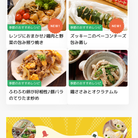
NEW!
NEW!
季節のおすすめレシピ
季節のおすすめレシピ
レンジにおまかせ♪鶏肉と野
ズッキーニのベーコンチーズ
菜の包み照り焼き
包み蒸し
季節のおすすめレシピ
季節のおすすめレシピ
ふわふわ卵が好相性♪豚バラ
鶏ささみとオクラナムル
のてりたま炒め