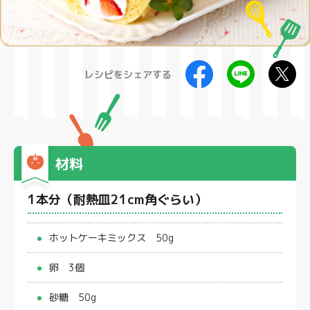
製品
レシピをシェアする
材料
1本分（耐熱皿21cm角ぐらい）
ホットケーキミックス 50g
卵 3個
砂糖 50g