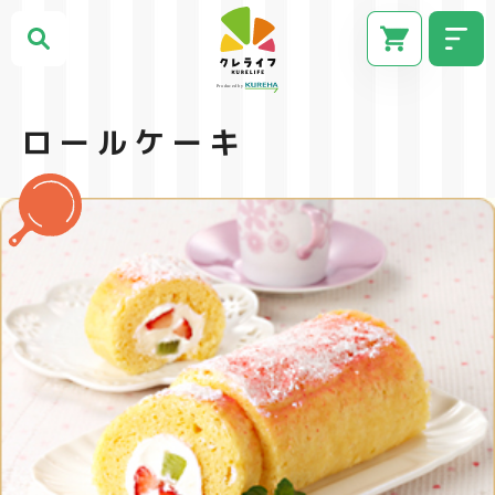
ロールケーキ
CM