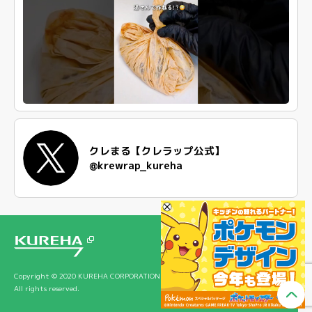
クレまる【クレラップ公式】
@krewrap_kureha
Copyright © 2020 KUREHA CORPORATION
All rights reserved.