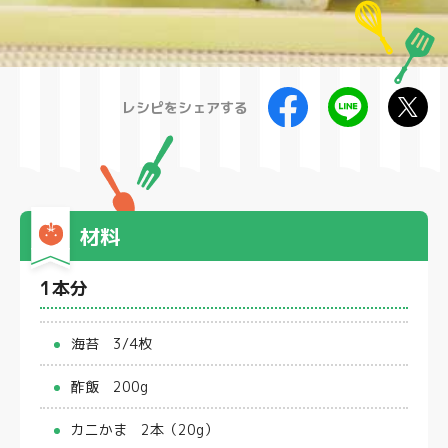
製品
レシピをシェアする
材料
1本分
海苔 3/4枚
酢飯 200g
カニかま 2本（20g）