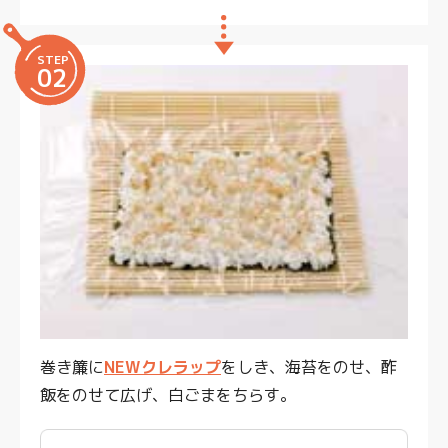
STEP
02
巻き簾に
NEWクレラップ
をしき、海苔をのせ、酢
飯をのせて広げ、白ごまをちらす。