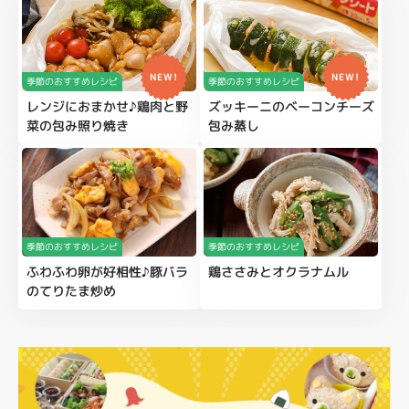
NEW!
NEW!
季節のおすすめレシピ
季節のおすすめレシピ
レンジにおまかせ♪鶏肉と野
ズッキーニのベーコンチーズ
菜の包み照り焼き
包み蒸し
季節のおすすめレシピ
季節のおすすめレシピ
ふわふわ卵が好相性♪豚バラ
鶏ささみとオクラナムル
のてりたま炒め