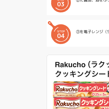
②に醤油、酒をふ
03
③を電子レンジ（5
STEP
04