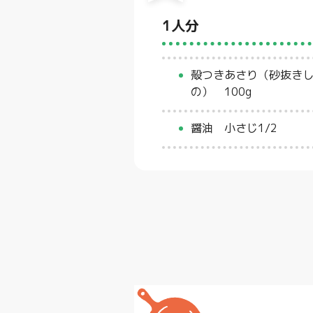
1人分
殻つきあさり（砂抜き
の） 100g
醤油 小さじ1/2