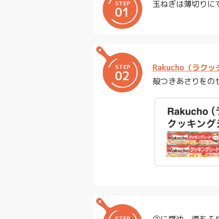
玉ねぎは薄切りに
STEP
01
Rakucho（ラ
STEP
02
殻つきあさりをの
STEP