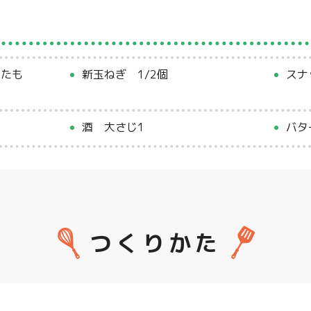
したも
新玉ねぎ 1/2個
スナ
酒 大さじ1
バタ
つくりかた