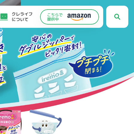
クレライフ
について
C