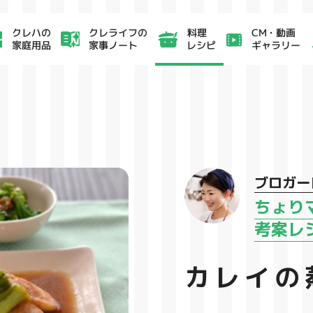
クレライフの
CM・動画
クレハの
料理
家事ノート
ギャラリー
家庭用品
レシピ
ブロガー
ちょり
考案レ
カレイの