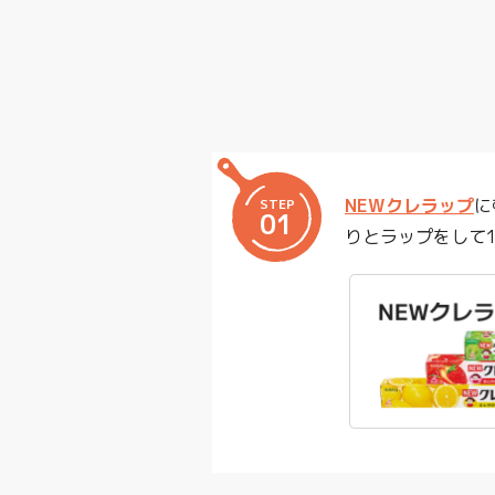
NEWクレラップ
に
STEP
01
りとラップをして