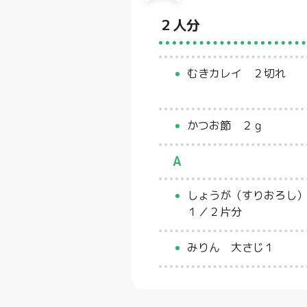
２人分
むきカレイ ２切れ
かつお節 ２ｇ
A
しょうが（すりおろし
１／２片分
みりん 大さじ１