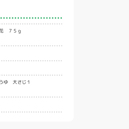
花 ７５ｇ
うゆ 大さじ１