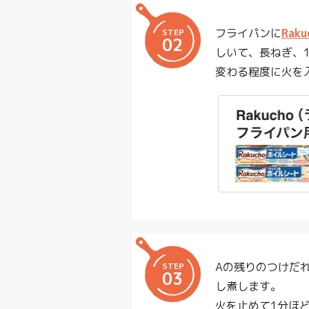
フライパンに
Ra
STEP
02
しいて、長ねぎ、
変わる程度に火を
Aの残りのつけだ
STEP
03
し煮します。
火を止めて1分ほ