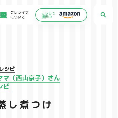
クレライフ
について
レシピ
ママ（西山京子）さん
シピ
蒸し煮つけ
C