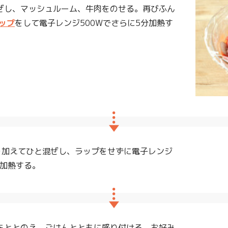
ぜし、マッシュルーム、牛肉をのせる。再びふん
ップ
をして電子レンジ500Wでさらに5分加熱す
を加えてひと混ぜし、ラップをせずに電子レンジ
半加熱する。
をととのえ、ごはんとともに盛り付ける。お好み