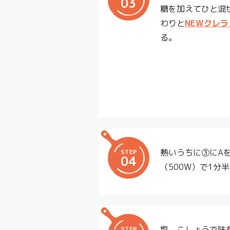
03
糖を加えてひと混
わりと
NEWクレラ
る。
熱いうちに③にA
STEP
04
（500W）で1分
塩、こしょうで味
STEP