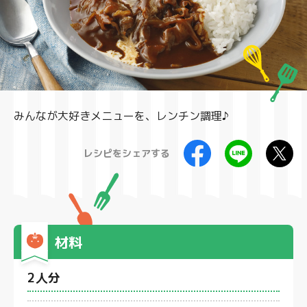
製品
みんなが大好きメニューを、レンチン調理♪
レシピをシェアする
材料
2人分