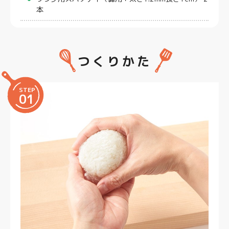
本
つくりかた
STEP
01