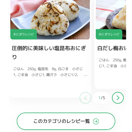
おにぎりレシピ
おにぎりレシピ
圧倒的に美味しい塩昆布おにぎ
白だし梅おに
り
ごはん 250g
梅干
じ1
ごま油 小さじ
ごはん 250g
塩昆布 8g
白ごま 小さじ
塩 少々
1
ごま油 小さじ1
鶏ガラ 小さじ1/2
塩 少々
1
/
5
このカテゴリのレシピ一覧