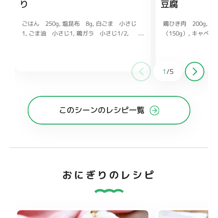
り
豆腐
ごはん 250g
鶏ひき肉 200g
塩昆布 8g
木
白ごま 小さじ
1
（150g）
ごま油 小さじ1
キャベツ 
鶏ガラ 小さじ1/2
塩 少々
ん 1/2本（75g）
酒、みりん 各大さじ
和風だしの素 小さじ
1
/
5
が チューブ1〜2c
このシーンのレシピ一覧
おにぎりのレシピ