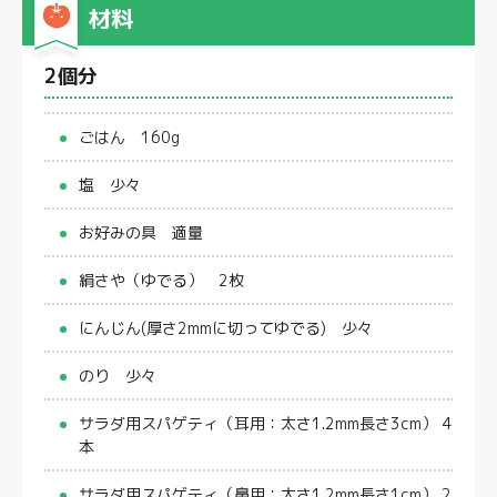
材料
2個分
ごはん 160g
塩 少々
お好みの具 適量
絹さや（ゆでる） 2枚
にんじん(厚さ2mmに切ってゆでる) 少々
のり 少々
サラダ用スパゲティ（耳用：太さ1.2mm長さ3cm） 4
本
サラダ用スパゲティ（鼻用：太さ1.2mm長さ1cm） 2