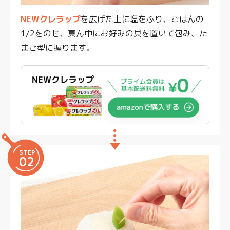
NEWクレラップ
を広げた上に塩をふり、ごはんの
1/2をのせ、真ん中にお好みの具を置いて包み、た
まご型に握ります。
STEP
02