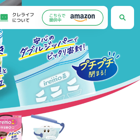
クレライフ
について
C