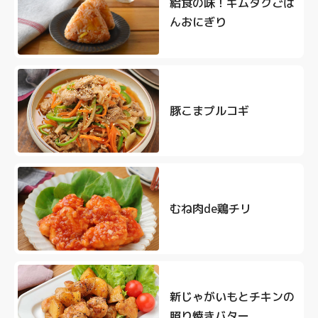
給食の味！キムタクごは
んおにぎり
豚こまプルコギ
むね肉de鶏チリ
新じゃがいもとチキンの
照り焼きバター