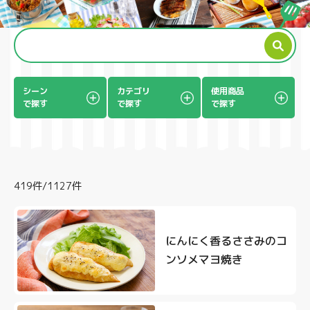
製品
シーン
カテゴリ
使用商品
で探す
で探す
で探す
419件/1127件
にんにく香るささみのコ
ンソメマヨ焼き