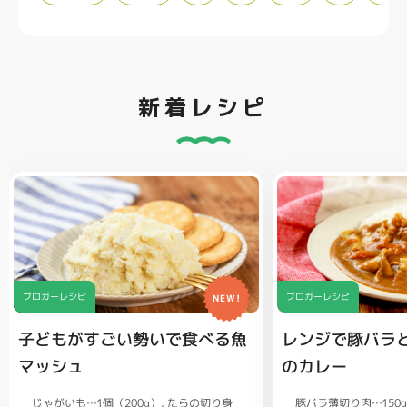
新着レシピ
ブロガーレシピ
ブロガーレシピ
NEW!
子どもがすごい勢いで食べる魚
レンジで豚バラ
マッシュ
のカレー
じゃがいも…1個（200g）
豚バラ薄切り肉…150
たらの切り身