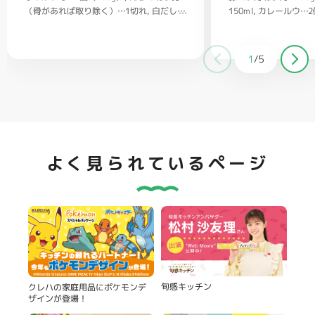
（骨があれば取り除く）…1切れ
150ml
カレールウ…2
白だし…
大さじ1/2
1/2
ごはん…茶碗2杯
バター…20g
塩、コショウ…
適量
クラッカー（お好みで）…適量
1
/
5
よく見られているページ
旬感キッチン
クレハの家庭用品にポケモンデ
ザインが登場！