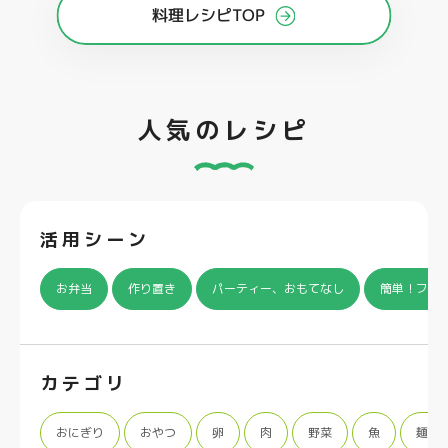
料理レシピTOP
人気のレシピ
活用シーン
お弁当
作り置き
パーティー、おもてなし
簡単！フラ
カテゴリ
おにぎり
おやつ
卵
肉
野菜
魚
麺類