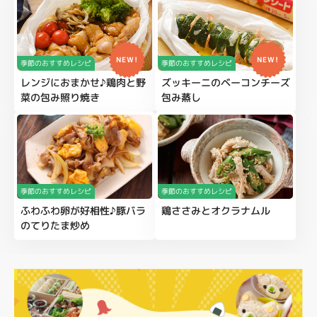
NEW!
NEW!
季節のおすすめレシピ
季節のおすすめレシピ
レンジにおまかせ♪鶏肉と野
ズッキーニのベーコンチーズ
菜の包み照り焼き
包み蒸し
季節のおすすめレシピ
季節のおすすめレシピ
ふわふわ卵が好相性♪豚バラ
鶏ささみとオクラナムル
のてりたま炒め