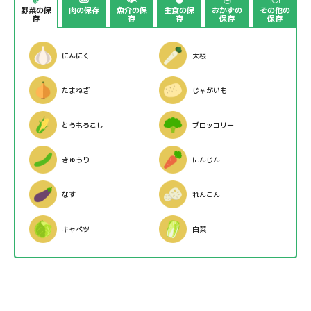
野菜の保
肉の保存
魚介の保
主食の保
おかずの
その他の
存
存
存
保存
保存
にんにく
大根
たまねぎ
じゃがいも
とうもろこし
ブロッコリー
きゅうり
にんじん
なす
れんこん
キャベツ
白菜