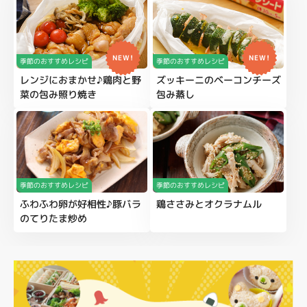
NEW!
NEW!
季節のおすすめレシピ
季節のおすすめレシピ
レンジにおまかせ♪鶏肉と野
ズッキーニのベーコンチーズ
菜の包み照り焼き
包み蒸し
季節のおすすめレシピ
季節のおすすめレシピ
ふわふわ卵が好相性♪豚バラ
鶏ささみとオクラナムル
のてりたま炒め