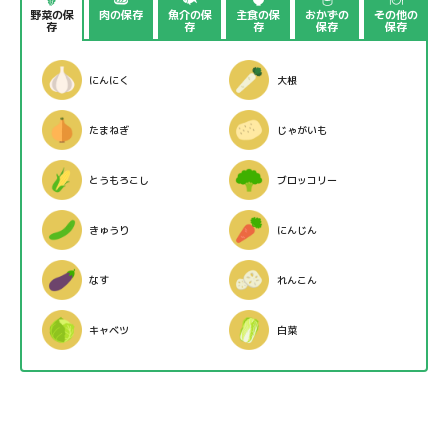
野菜の保
肉の保存
魚介の保
主食の保
おかずの
その他の
存
存
存
保存
保存
にんにく
大根
たまねぎ
じゃがいも
とうもろこし
ブロッコリー
きゅうり
にんじん
なす
れんこん
キャベツ
白菜