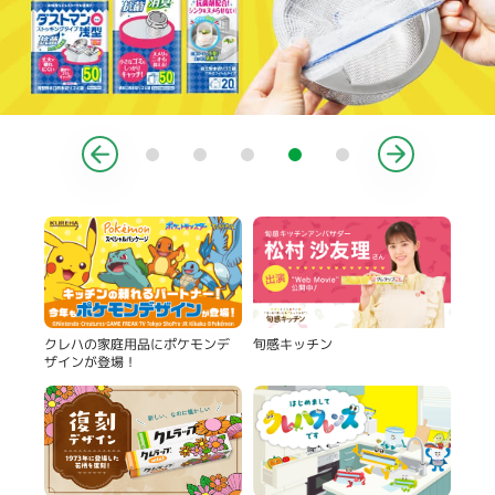
製品
旬感キッチン
クレハの家庭用品にポケモンデ
ザインが登場！