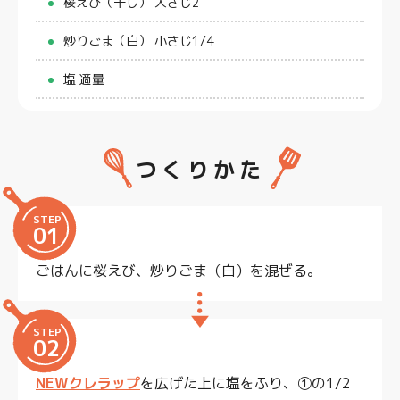
桜えび（干し） 大さじ2
炒りごま（白） 小さじ1/4
塩 適量
つくりかた
STEP
01
ごはんに桜えび、炒りごま（白）を混ぜる。
STEP
02
NEWクレラップ
を広げた上に塩をふり、①の1/2