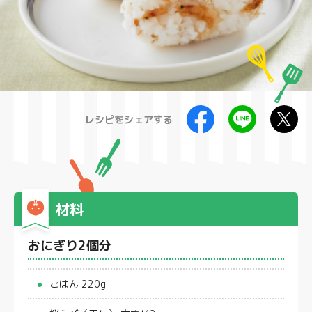
製品
レシピをシェアする
材料
おにぎり2個分
ごはん 220g