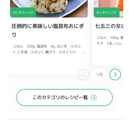
おにぎりレシピ
おにぎりレシピ
圧倒的に美味しい塩昆布おにぎ
七五三の女の
り
ごはん 180g
塩 
カマ 2本
ハム 少
ごはん 250g
塩昆布 8g
白ごま 小さじ
少々
絹さや（ゆで
1
ごま油 小さじ1
鶏ガラ 小さじ1/2
ズ 少々
塩 少々
1
/
5
このカテゴリのレシピ一覧