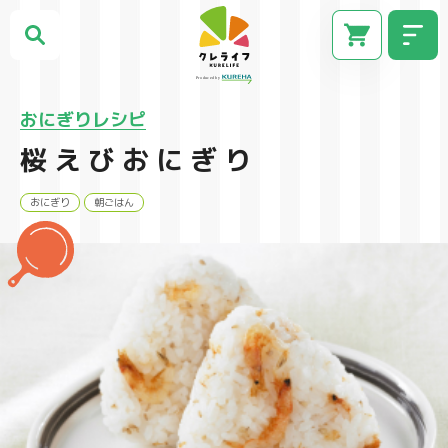
おにぎりレシピ
桜えびおにぎり
おにぎり
朝ごはん
CM