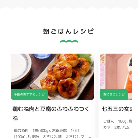
朝ごはんレシピ
季節のおすすめレシピ
おにぎりレシピ
鶏むね肉と豆腐のふわふわつく
七五三の女の
ね
ごはん 180g
塩 
カマ 2本
ハム 少
鶏むね肉 1枚(300g)
木綿豆腐 1/3丁
少々
絹さや（ゆで
(100g)
片栗粉 大さじ2
酒 大さじ1
マ