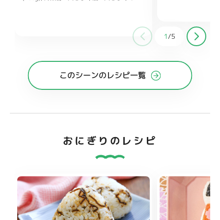
ズ 少々
ヨネーズ 大さじ1
塩こしょう 少々
おろ
ししょうが チューブ1〜2cm
しょうゆ
大さじ1
酒 大さじ1
みりん 大さじ1
砂
1
/
5
糖 大さじ1
オイスターソース 小さじ1
このシーンのレシピ一覧
おにぎりのレシピ