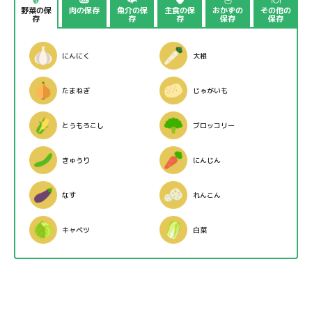
野菜の保
肉の保存
魚介の保
主食の保
おかずの
その他の
存
存
存
保存
保存
にんにく
大根
たまねぎ
じゃがいも
とうもろこし
ブロッコリー
きゅうり
にんじん
なす
れんこん
キャベツ
白菜