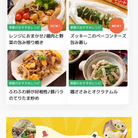
NEW!
NEW!
季節のおすすめレシピ
季節のおすすめレシピ
レンジにおまかせ♪鶏肉と野
ズッキーニのベーコンチーズ
菜の包み照り焼き
包み蒸し
季節のおすすめレシピ
季節のおすすめレシピ
ふわふわ卵が好相性♪豚バラ
鶏ささみとオクラナムル
のてりたま炒め