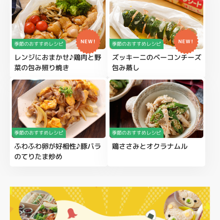
NEW!
NEW!
季節のおすすめレシピ
季節のおすすめレシピ
レンジにおまかせ♪鶏肉と野
ズッキーニのベーコンチーズ
菜の包み照り焼き
包み蒸し
季節のおすすめレシピ
季節のおすすめレシピ
ふわふわ卵が好相性♪豚バラ
鶏ささみとオクラナムル
のてりたま炒め