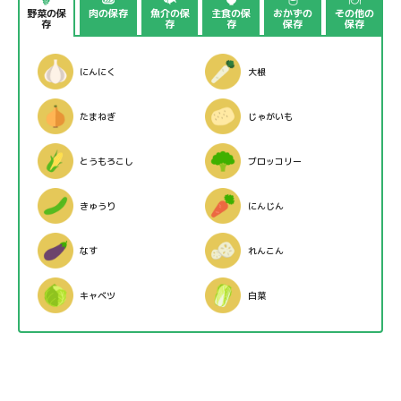
野菜の保
肉の保存
魚介の保
主食の保
おかずの
その他の
存
存
存
保存
保存
にんにく
大根
たまねぎ
じゃがいも
とうもろこし
ブロッコリー
きゅうり
にんじん
なす
れんこん
キャベツ
白菜