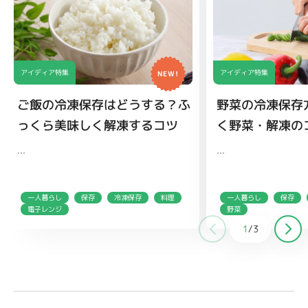
アイディア特集
アイディア特集
NEW!
ご飯の冷凍保存はどうする？ふ
野菜の冷凍保存
っくら美味しく解凍するコツ
く野菜・解凍の
…
…
一人暮らし
保存
冷凍保存
料理
一人暮らし
保存
電子レンジ
野菜
1
/
3