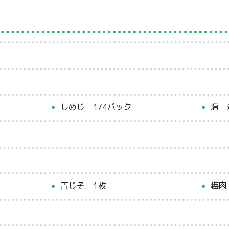
しめじ 1/4パック
塩 
青じそ 1枚
梅肉