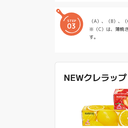
（A）、（B）、
STEP
03
※（C）は、薄焼
す。