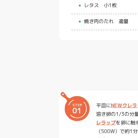
レタス 小1枚
焼き肉のたれ 適量
平皿に
NEWクレラ
STEP
01
溶き卵の1/3の
レラップ
を卵に触
（500W）で約1