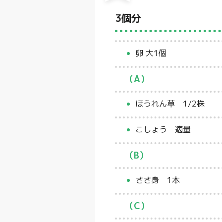
3個分
卵 大1個
（A）
ほうれん草 1/2株
こしょう 適量
（B）
ささ身 1本
（C）