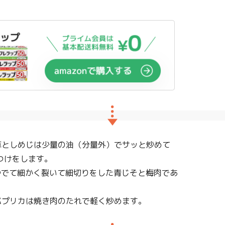
草としめじは少量の油（分量外）でサッと炒めて
つけをします。
ゆでて細かく裂いて細切りをした青じそと梅肉であ
パプリカは焼き肉のたれで軽く炒めます。