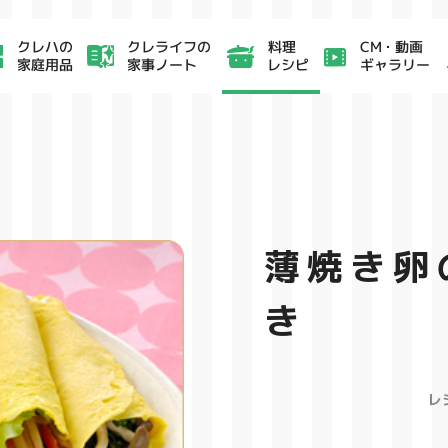
クレライフの
CM・動画
クレハの
料理
家事ノート
ギャラリー
家庭用品
レシピ
薄焼き卵
き
レ