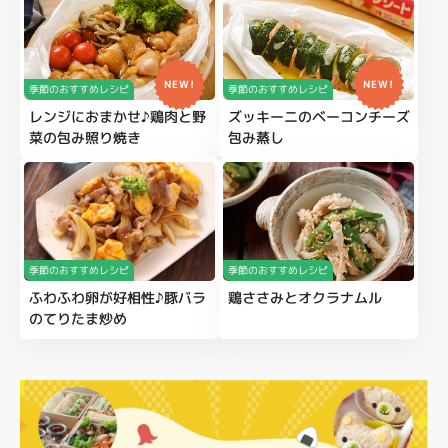
NEW!
NEW!
季節のおすすめレシピ
季節のおすすめレシピ
レンジにおまかせ♪鶏肉と野
ズッキーニのベーコンチーズ
菜の包み照り焼き
包み蒸し
季節のおすすめレシピ
季節のおすすめレシピ
ふわふわ卵が好相性♪豚バラ
鶏ささみとオクラナムル
のてりたま炒め