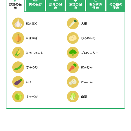
野菜の保
肉の保存
魚介の保
主食の保
おかずの
その他の
存
存
存
保存
保存
にんにく
大根
たまねぎ
じゃがいも
とうもろこし
ブロッコリー
きゅうり
にんじん
なす
れんこん
キャベツ
白菜