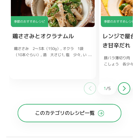
季節のおすすめレシピ
季節のおすすめレシピ
鶏ささみとオクラナムル
レンジで屋台
き甘辛だれ
鶏ささみ 2〜3本（150g）
オクラ 1袋
（10本ぐらい）
酒 大さじ1
塩 少々
い
豚バラ薄切り肉 6
り白ごま、ごま油 各小さじ2
しょうゆ
こしょう 各少々
小さじ1
鶏ガラスープの素 小さじ1/2
ま お好みで
しょ
大さじ1
砂糖 小さ
チューブ1〜2cm
1
/
5
このカテゴリのレシピ一覧