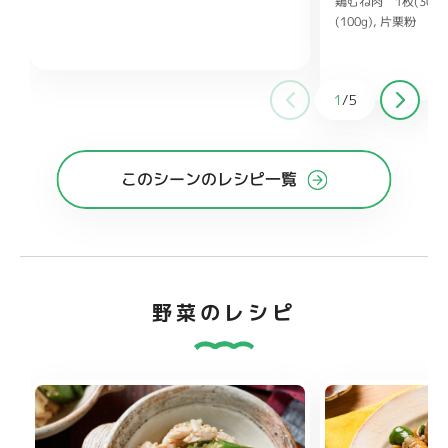
鶏むね肉 1枚(300g
り白ごま、ごま油 各小さじ2
しょうゆ
(100g)
片栗粉 大
小さじ1
鶏ガラスープの素 小さじ1/2
ヨネーズ 大さじ1
ししょうが チューブ
大さじ1
酒 大さじ
1
/
5
糖 大さじ1
オイス
このシーンのレシピ一覧
野菜のレシピ