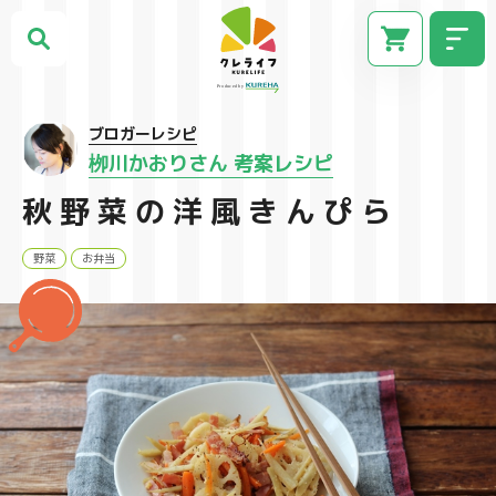
ブロガーレシピ
栁川かおりさん 考案レシピ
秋野菜の洋風きんぴら
野菜
お弁当
CM