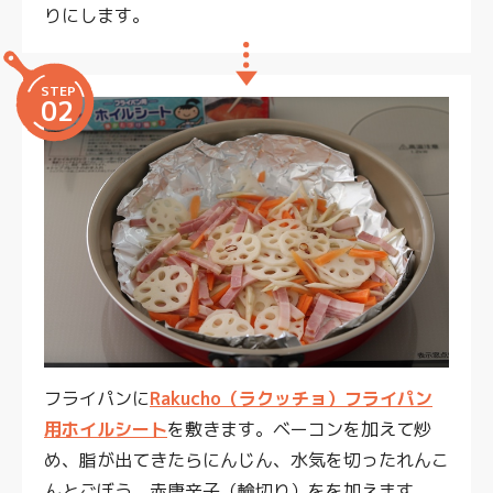
りにします。
STEP
02
フライパンに
Rakucho（ラクッチョ）フライパン
用ホイルシート
を敷きます。ベーコンを加えて炒
め、脂が出てきたらにんじん、水気を切ったれんこ
んとごぼう、赤唐辛子（輪切り）をを加えます。